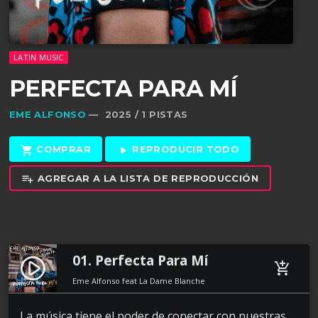
LATIN MUSIC
PERFECTA PARA MÍ
EME ALFONSO
— 2025 / 1 PISTAS
COMPRAR
REPRODUCIR TODO
shopping_cart
play_arrow
AGREGAR A LA LISTA DE REPRODUCCIÓN
playlist_add
01. Perfecta Para Mí
play_circle_filled
add_shopping_cart
Eme Alfonso feat La Dame Blanche
La música tiene el poder de conectar con nuestras