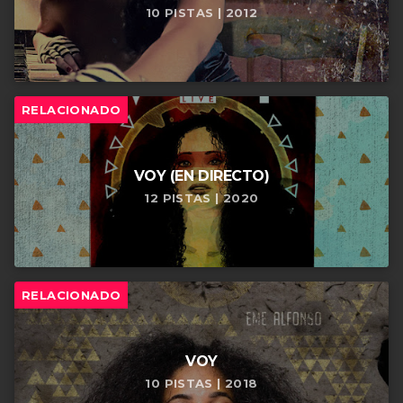
10 PISTAS | 2012
Si quieres disfrutar de esta increíble colaboración,
puedes encontrarla en diversas plataformas de
streaming:
RELACIONADO
– Mira el video oficial y
YOUTUBE
sumérgete en la atmósfera visual de la
VOY (EN DIRECTO)
12 PISTAS | 2020
canción.
– Escucha la versión en alta
APPLE MUSIC
calidad y agrégala a tu biblioteca.
RELACIONADO
– Disfruta de la canción en tu
SPOTIFY
playlist favorita.
VOY
10 PISTAS | 2018
«Perfecta para mí» es más que una canción; es una