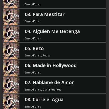
Eme Alfonso
03. Para Mestizar
play_circle_filled
Eme Alfonso
04. Alguien Me Detenga
play_circle_filled
Eme Alfonso
05. Rezo
play_circle_filled
Eme Alfonso, Ruzzo
06. Made in Hollywood
play_circle_filled
Eme Alfonso
07. Háblame de Amor
play_circle_filled
Eme Alfonso, Diana Fuentes
08. Corre el Agua
play_circle_filled
Eme Alfonso