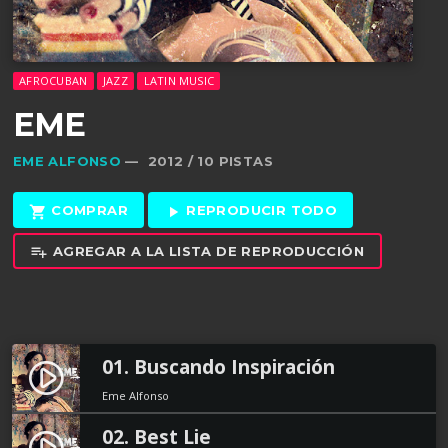
AFROCUBAN
JAZZ
LATIN MUSIC
EME
EME ALFONSO
— 2012 / 10 PISTAS
COMPRAR
REPRODUCIR TODO
shopping_cart
play_arrow
AGREGAR A LA LISTA DE REPRODUCCIÓN
playlist_add
01. Buscando Inspiración
play_circle_filled
Eme Alfonso
02. Best Lie
play_circle_filled