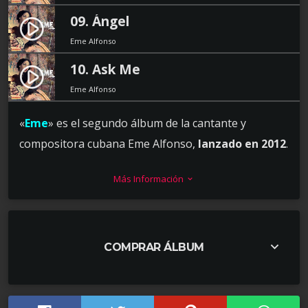
09. Ángel
play_circle_filled
Eme Alfonso
10. Ask Me
play_circle_filled
Eme Alfonso
«
Eme
» es el segundo álbum de la cantante y
compositora cubana Eme Alfonso,
lanzado en 2012
.
Este trabajo musical destaca por su estilo
Más Información
keyboard_arrow_down
innovador, donde la fusión se convierte en el eje
central, combinando elementos de
soul
,
jazz
y
música cubana
. El álbum consolida a Eme como una
keyboard_arrow_down
de las artistas más originales de su generación, con
COMPRAR ÁLBUM
un sonido que logra mezclar lo tradicional y lo
contemporáneo de manera única, manteniendo